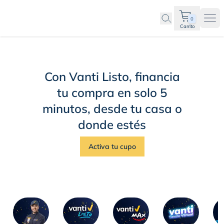
0
Ope
Carrito
Hogares
Con Vanti Listo, financia
tu compra en solo 5
minutos, desde tu casa o
donde estés
Activa tu cupo