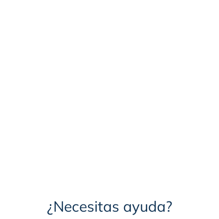
Solicita tu nuevo servicio de Gas
Natural
Conoce más
¿Necesitas ayuda?