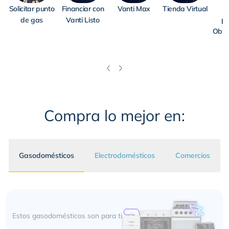
Solicitar punto
Financiar con
Vanti Max
Tienda Virtual
R
de gas
Vanti Listo
pe
Oblig
Compra lo mejor en:
Gasodomésticos
Electrodomésticos
Comercios
Estos gasodomésticos son para ti