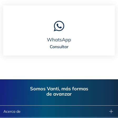
WhatsApp
Consultar
Footer
Somos Vanti, más formas
de avanzar
Acerca de