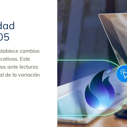
dad
05
stablece cambios
icativas. Este
os ante lecturas
al de la variación