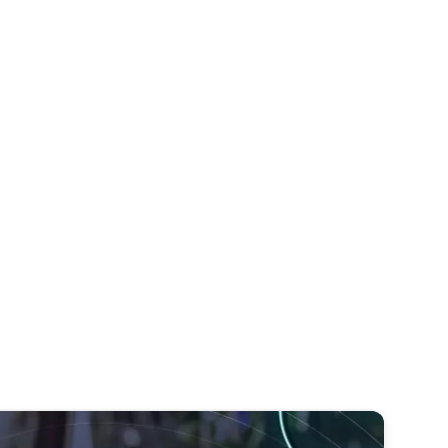
Consulta el duplicado de tu
factura
Conoce más