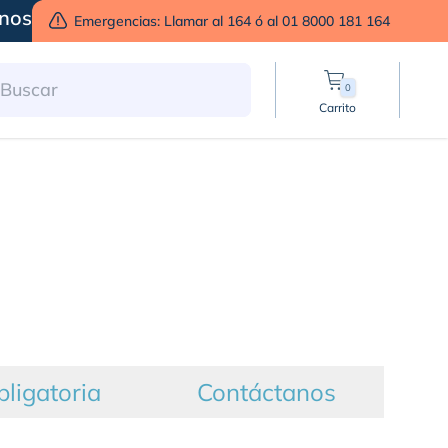
nos
Emergencias: Llamar al 164 ó al 01 8000 181 164
0
Carrito
bligatoria
Contáctanos