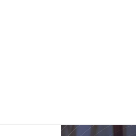
Consulta la fecha de
vencimiento de tu RPO
Conoce más