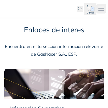
0
Ope
Carrito
Inicio Inversionistas Gas
Enlaces de interes
Encuentra en esta sección información relevante
de GasNacer S.A., ESP.