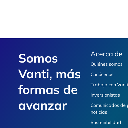
Footer
Acerca de
Somos
Quiénes somos
Vanti, más
Conócenos
formas de
Trabaja con Vant
Inversionistas
avanzar
Comunicados de 
noticias
Sostenibilidad