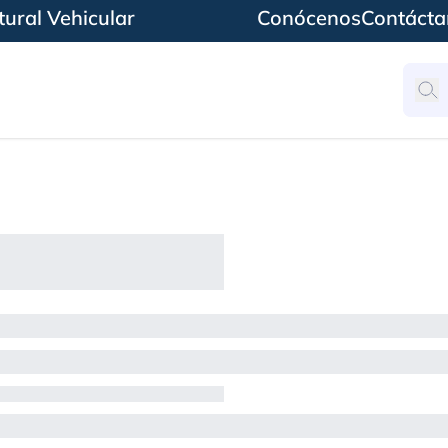
ural Vehicular
Conócenos
Contácta
iones