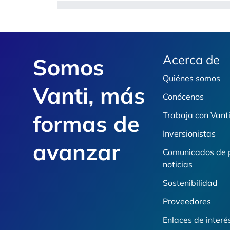
Footer
Acerca de
Somos
Quiénes somos
Vanti, más
Conócenos
formas de
Trabaja con Vant
Inversionistas
avanzar
Comunicados de 
noticias
Sostenibilidad
Proveedores
Enlaces de interé