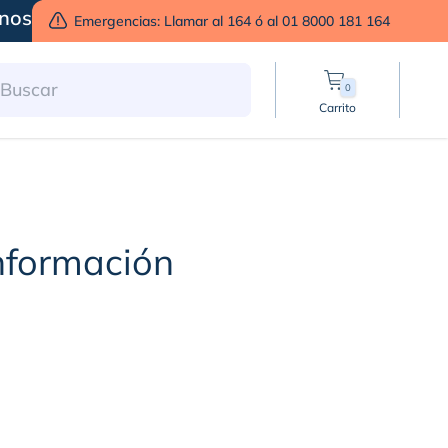
nos
Emergencias: Llamar al 164 ó al 01 8000 181 164
0
Carrito
Información