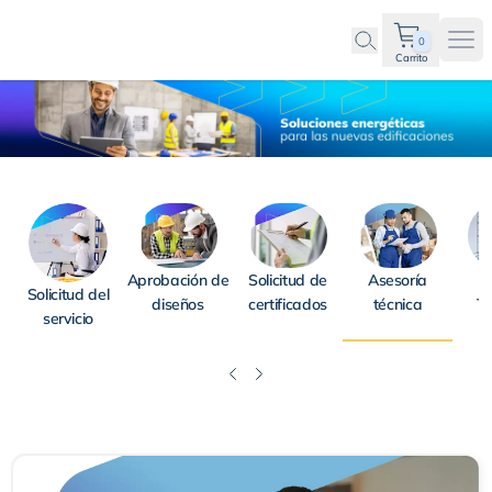
0
Ope
Carrito
Asesoría técnica
Aprobación de
Solicitud de
Asesoría
Di
Solicitud del
diseños
certificados
técnica
T
servicio