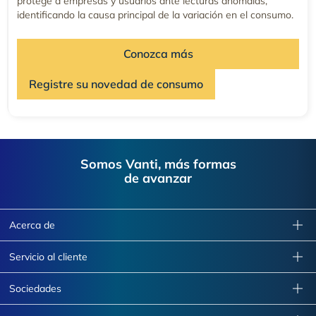
protege a empresas y usuarios ante lecturas anómalas,
identificando la causa principal de la variación en el consumo.
Conozca más
Registre su novedad de consumo
Footer
Somos Vanti, más formas
de avanzar
Acerca de
Servicio al cliente
Sociedades