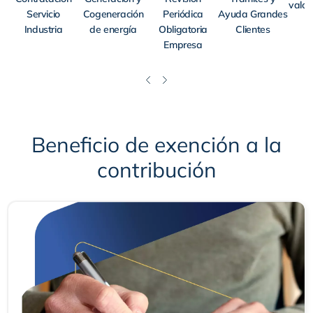
valor
Servicio
Cogeneración
Periódica
Ayuda Grandes
Industria
de energía
Obligatoria
Clientes
Empresa
Beneficio de exención a la
contribución